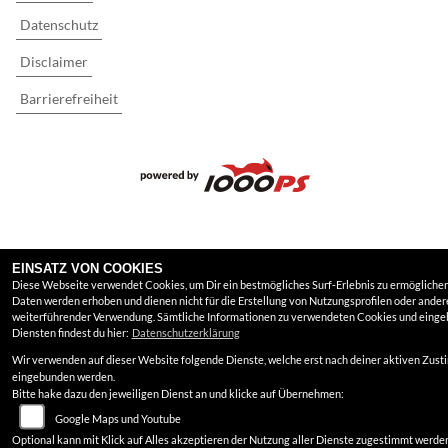
Datenschutz
Disclaimer
Barrierefreiheit
EINSATZ VON COOKIES
Diese Webseite verwendet Cookies, um Dir ein bestmögliches Surf-Erlebnis zu ermöglichen
Daten werden erhoben und dienen nicht für die Erstellung von Nutzungsprofilen oder ander
weiterführender Verwendung. Sämtliche Informationen zu verwendeten Cookies und eing
Diensten findest du hier:
Datenschutzerklärung
Wir verwenden auf dieser Website folgende Dienste, welche erst nach deiner aktiven Zus
eingebunden werden.
Bitte hake dazu den jeweiligen Dienst an und klicke auf Übernehmen:
Google Maps und Youtube
Optional kann mit Klick auf Alles akzeptieren der Nutzung aller Dienste zugestimmt werde